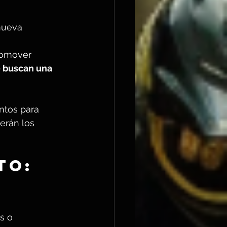
nueva 
romover 
 buscan una 
ntos para 
erán los 
to: 
s o 