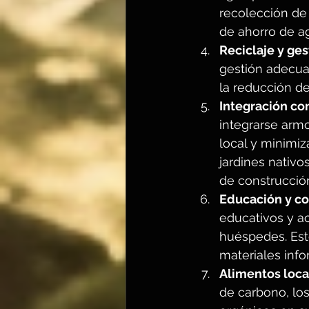
recolección de 
de ahorro de a
Reciclaje y ge
gestión adecua
la reducción de
Integración co
integrarse armo
local y minimiz
jardines nativos
de construcción
Educación y co
educativos y a
huéspedes. Esto
materiales info
Alimentos loca
de carbono, lo