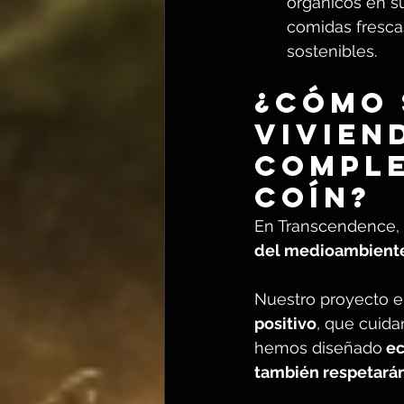
orgánicos en su
comidas fresca
sostenibles.
¿Cómo 
vivien
comple
Coín?
En Transcendence,
del medioambient
Nuestro proyecto e
positivo
, que cuidar
hemos diseñado
 e
también respetarán