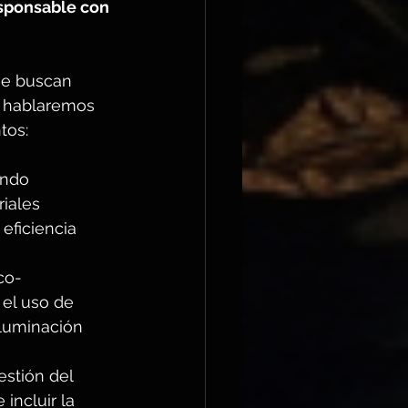
sponsable con 
ue buscan 
, hablaremos 
tos:
ando 
iales 
eficiencia 
co-
 el uso de 
iluminación 
stión del 
incluir la 