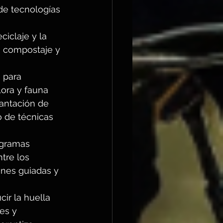
 de tecnologías 
iclaje y la 
 compostaje y 
 para 
ora y fauna 
lantación de 
o de técnicas 
ogramas 
tre los 
ones guiadas y 
ir la huella 
es y 