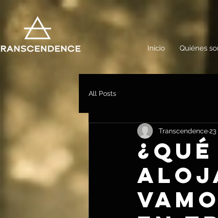
Inicio
Quiénes s
All Posts
Transcendence
23
¿Qué
aloj
vamo