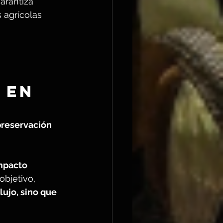
arantiza 
 agrícolas 
 en 
preservación 
mpacto 
objetivo, 
ujo, sino que 