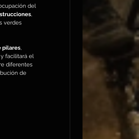
ocupación del 
nstrucciones
, 
s verdes 
 pilares
, 
facilitará el 
re diferentes 
ibución de 