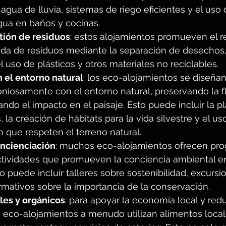
agua de lluvia, sistemas de riego eficientes y el uso
gua en baños y cocinas.
stión de residuos
: estos alojamientos promueven el rec
da de residuos mediante la separación de desechos,
l uso de plásticos y otros materiales no reciclables.
n el entorno natural
: los eco-alojamientos se diseñan
niosamente con el entorno natural, preservando la fl
ando el impacto en el paisaje. Esto puede incluir la p
, la creación de hábitats para la vida silvestre y el us
 que respeten el terreno natural.
ncienciación
: muchos eco-alojamientos ofrecen pr
ctividades que promueven la conciencia ambiental en
 puede incluir talleres sobre sostenibilidad, excursi
rmativos sobre la importancia de la conservación.
les y orgánicos
: para apoyar la economía local y reduc
s eco-alojamientos a menudo utilizan alimentos local